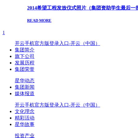
2014希望工程发放仪式照片（集团资助学生最后一批）
READ MORE
1
开云手机官方版登录入口-开云（中国）
集团简介
旗下公司
发展历程
集团荣誉
星华动态
集团新闻
媒体报道
开云手机官方版登录入口-开云（中国）
文化理念
精彩活动
星华故事
投资产业