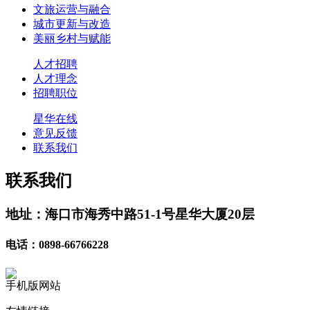
文旅运营与融合
城市更新与改造
美丽乡村与赋能
人才招聘
人才理念
招聘职位
星华在线
意见反馈
联系我们
联系我们
地址：海口市海秀中路51-1号星华大厦20层
电话：0898-66766228
手机版网站