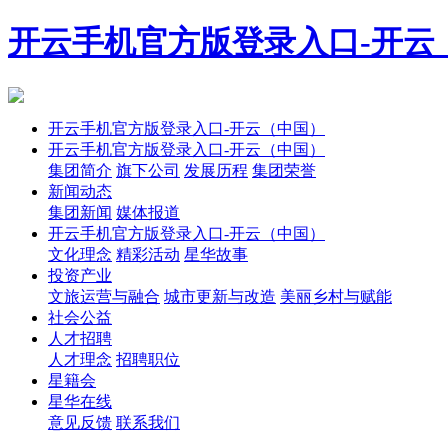
开云手机官方版登录入口-开云
开云手机官方版登录入口-开云（中国）
开云手机官方版登录入口-开云（中国）
集团简介
旗下公司
发展历程
集团荣誉
新闻动态
集团新闻
媒体报道
开云手机官方版登录入口-开云（中国）
文化理念
精彩活动
星华故事
投资产业
文旅运营与融合
城市更新与改造
美丽乡村与赋能
社会公益
人才招聘
人才理念
招聘职位
星籍会
星华在线
意见反馈
联系我们