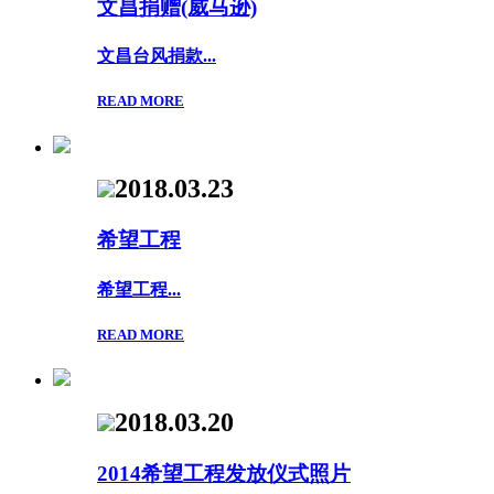
文昌捐赠(威马逊)
文昌台风捐款...
READ MORE
2018.03.23
希望工程
希望工程...
READ MORE
2018.03.20
2014希望工程发放仪式照片