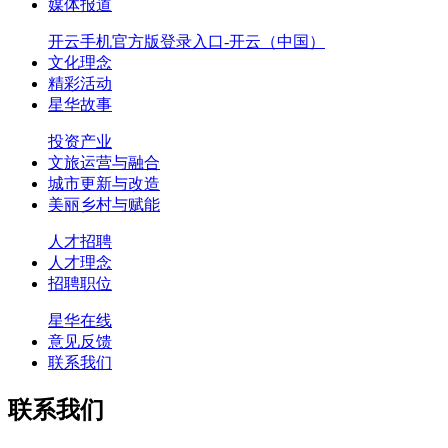
媒体报道
开云手机官方版登录入口-开云（中国）
文化理念
精彩活动
星华故事
投资产业
文旅运营与融合
城市更新与改造
美丽乡村与赋能
人才招聘
人才理念
招聘职位
星华在线
意见反馈
联系我们
联系我们