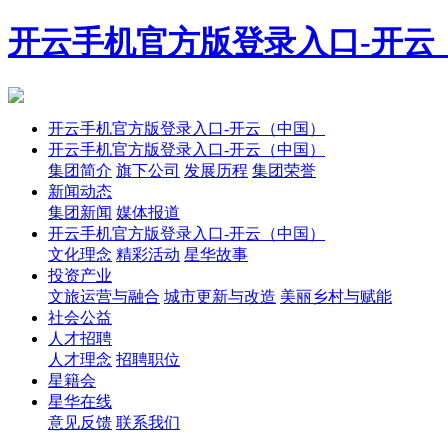
开云手机官方版登录入口-开云
开云手机官方版登录入口-开云（中国）
开云手机官方版登录入口-开云（中国）
集团简介
旗下公司
发展历程
集团荣誉
新闻动态
集团新闻
媒体报道
开云手机官方版登录入口-开云（中国）
文化理念
精彩活动
星华故事
投资产业
文旅运营与融合
城市更新与改造
美丽乡村与赋能
社会公益
人才招聘
人才理念
招聘职位
星籍会
星华在线
意见反馈
联系我们