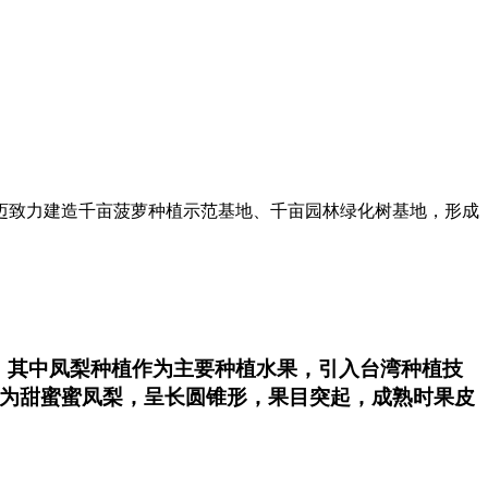
迈致力建造千亩菠萝种植示范基地、千亩园林绿化树基地，形成
。其中凤梨种植作为主要种植水果，引入台湾种植技
，称为甜蜜蜜凤梨，呈长圆锥形，果目突起，成熟时果皮