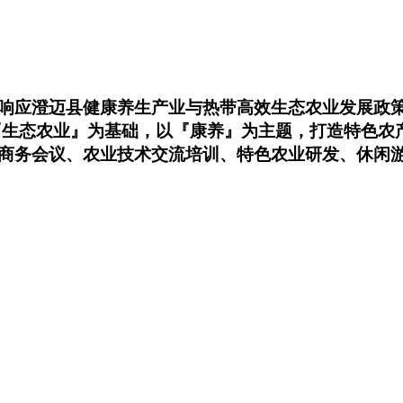
响应澄迈县健康养生产业与热带高效生态农业发展政
『生态农业』为基础，以『康养』为主题，打造特色农
商务会议、农业技术交流培训、特色农业研发、休闲