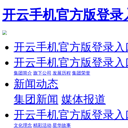
开云手机官方版登录
开云手机官方版登录入
开云手机官方版登录入
集团简介
旗下公司
发展历程
集团荣誉
新闻动态
集团新闻
媒体报道
开云手机官方版登录入
文化理念
精彩活动
星华故事