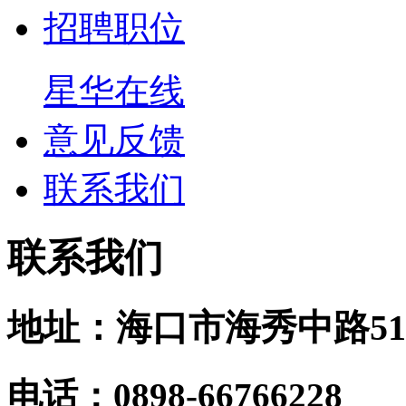
招聘职位
星华在线
意见反馈
联系我们
联系我们
地址：海口市海秀中路51
电话：0898-66766228