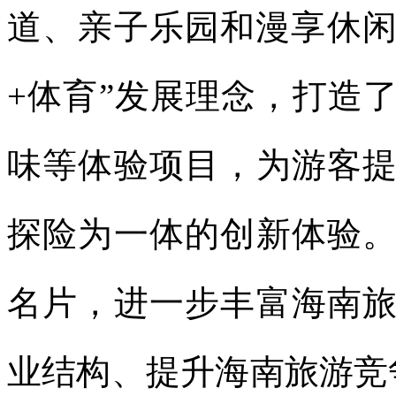
道、亲子乐园和漫享休闲
+体育”发展理念，打造
味等体验项目，为游客
探险为一体的创新体验
名片，进一步丰富海南
业结构、提升海南旅游竞争