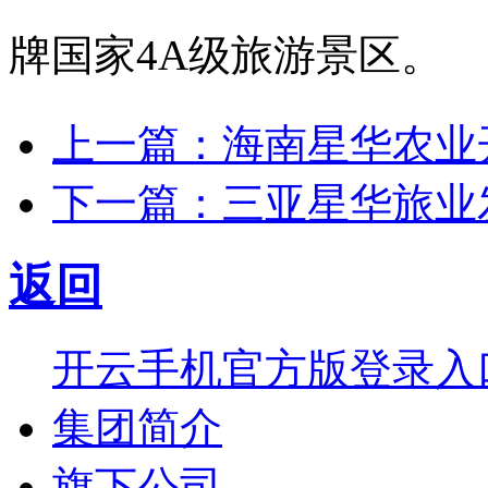
牌国家4A级旅游景区。
上一篇：海南星华农业
下一篇：三亚星华旅业
返回
开云手机官方版登录入
集团简介
旗下公司