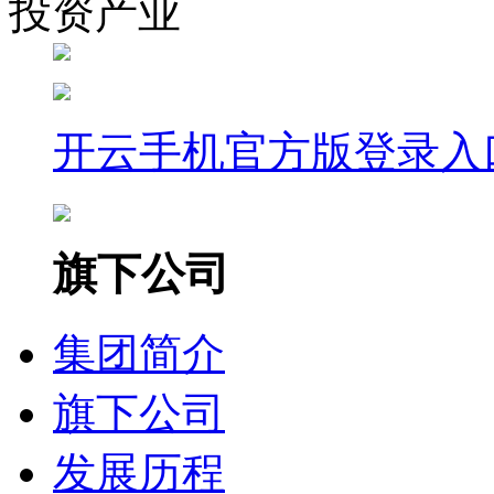
投资产业
开云手机官方版登录入
旗下公司
集团简介
旗下公司
发展历程